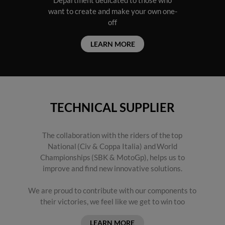
Department dedicated to those who
want to create and make your own one-
off
LEARN MORE
TECHNICAL SUPPLIER
The collaboration with the riders of the top
National (Civ & Coppa Italia) and World
Championships (SBK & MotoGp), helps us to
improve and find new innovative solutions.
We are proud to contribute with our components to
their victories, we feel like we get to win too​​​​​​
LEARN MORE