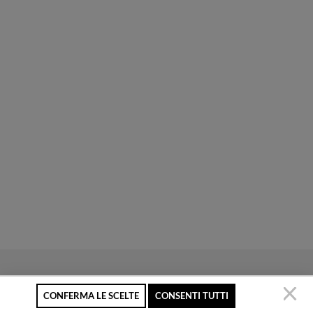
CONFERMA LE SCELTE
CONSENTI TUTTI
Secure payment
Free returns up to 30
Customer service