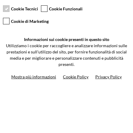
days
Cookie Tecnici
Cookie Funzionali
Cookie di Marketing
VCOMPONENTS SRL UNIPERSONALE
Informazioni sui cookie presenti in questo sito
Via Galileo Galilei 5 | Verano Brianza (MB) 20843 | ITALY
Utilizziamo i cookie per raccogliere e analizzare informazioni sulle
0362-805407
-
info@valtermoto.com
prestazioni e sull'utilizzo del sito, per fornire funzionalità di social
media e per migliorare e personalizzare contenuti e pubblicità
presenti.
Search your bike
Mostra più informazioni
Cookie Policy
Privacy Policy
Search your product
10%
on your next order
Subscribe to the newsletter