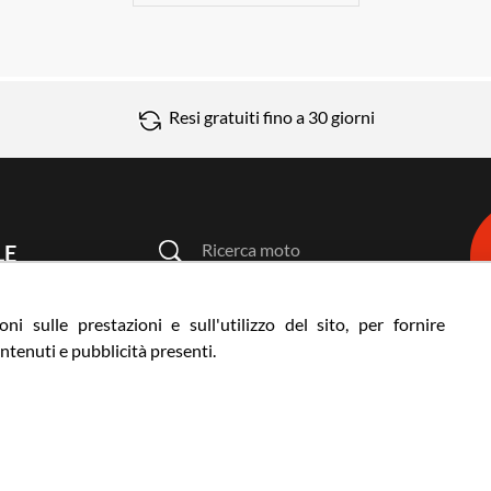
Resi gratuiti fino a 30 giorni
Ricerca moto
LE
Ricerca prodotto
3 | ITALY
ni sulle prestazioni e sull'utilizzo del sito, per fornire
ntenuti e pubblicità presenti.
ni
© VCOMPONENT