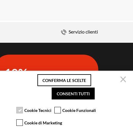
Servizio clienti
10%
di sconto sul primo ordine
CONFERMA LE SCELTE
Iscriviti alla newsletter
CONSENTI TUTTI
Cookie Tecnici
Cookie Funzionali
Cookie di Marketing
S SRL UNIPERSONALE 2021 | P.IVA 08501640968