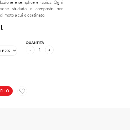
allazione è semplice e rapida. Ogni
viene studiato e composto per
 di moto a cui è destinato.
l.
QUANTITÀ
1
-
+
RELLO