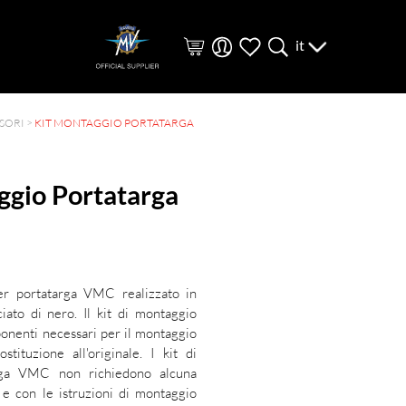
it
SORI
>
KIT MONTAGGIO PORTATARGA
ggio Portatarga
er portatarga VMC realizzato in
ciato di nero. Il kit di montaggio
ponenti necessari per il montaggio
stituzione all'originale. I kit di
rga VMC non richiedono alcuna
 e con le istruzioni di montaggio