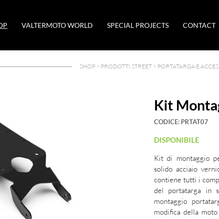
OP
VALTERMOTO WORLD
SPECIAL PROJECTS
CONTACT
SHOP >
PRODOTTI STREET
>
PORTATARGA E ACCES
Kit Monta
CODICE:
PRTAT07
DISPONIBILE
Kit di montaggio p
solido acciaio verni
contiene tutti i com
del portatarga in so
montaggio portata
modifica della moto