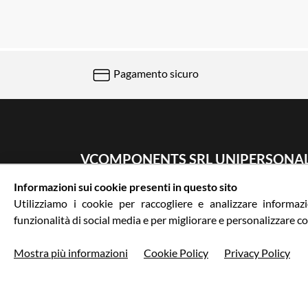
Pagamento sicuro
VCOMPONENTS SRL UNIPERSONA
Informazioni sui cookie presenti in questo sito
Via Galileo Galilei 5 | Verano Brianza (MB) 2084
Utilizziamo i cookie per raccogliere e analizzare informazio
0362-805407
-
info@valtermoto.com
funzionalità di social media e per migliorare e personalizzare co
Mostra più informazioni
Cookie Policy
Privacy Policy
Privacy policy
Cookie Policy
Termini e condizio