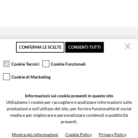
CONFERMA LE SCELTE
CONSENTI TUTTI
Pagamento sicuro
Resi gratuiti fino a 30
Servizio clienti
giorni
Cookie Tecnici
Cookie Funzionali
Cookie di Marketing
VCOMPONENTS SRL UNIPERSONALE
Informazioni sui cookie presenti in questo sito
Via Galileo Galilei 5 | Verano Brianza (MB) 20843 | ITALY
Utilizziamo i cookie per raccogliere e analizzare informazioni sulle
0362-805407
-
info@valtermoto.com
prestazioni e sull'utilizzo del sito, per fornire funzionalità di social
media e per migliorare e personalizzare contenuti e pubblicità
presenti.
Ricerca moto
Mostra più informazioni
Cookie Policy
Privacy Policy