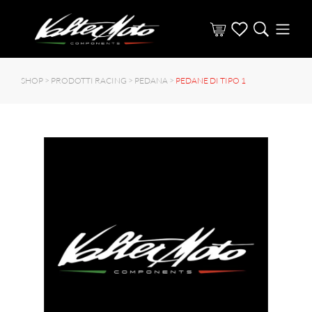
SHOP >
PRODOTTI RACING
>
PEDANA
>
PEDANE DI TIPO 1