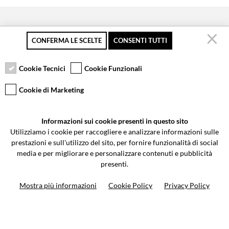
CONFERMA LE SCELTE
CONSENTI TUTTI
Pagamento sicuro
Resi gratuiti fino a 30
Servizio clienti
giorni
Cookie Tecnici
Cookie Funzionali
Cookie di Marketing
VCOMPONENTS SRL UNIPERSONALE
Informazioni sui cookie presenti in questo sito
Via Galileo Galilei 5 | Verano Brianza (MB) 20843 | ITALY
Utilizziamo i cookie per raccogliere e analizzare informazioni sulle
0362-805407
-
info@valtermoto.com
prestazioni e sull'utilizzo del sito, per fornire funzionalità di social
media e per migliorare e personalizzare contenuti e pubblicità
presenti.
Ricerca moto
Mostra più informazioni
Cookie Policy
Privacy Policy
Ricerca prodotto