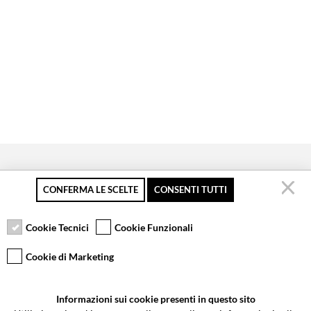
CONFERMA LE SCELTE
CONSENTI TUTTI
Pagamento sicuro
Resi gratuiti fino a 30
Servizio clienti
giorni
Cookie Tecnici
Cookie Funzionali
Cookie di Marketing
VCOMPONENTS SRL UNIPERSONALE
Informazioni sui cookie presenti in questo sito
Via Galileo Galilei 5 | Verano Brianza (MB) 20843 | ITALY