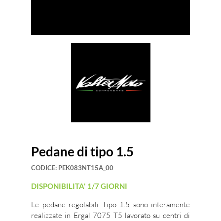
Pedane di tipo 1.5
CODICE:
PEK083NT15A_00
DISPONIBILITA' 1/7 GIORNI
Le pedane regolabili Tipo 1.5 sono interamente
realizzate in Ergal 7075 T5 lavorato su centri di