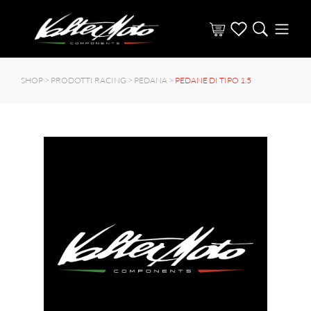
SHOP >
PRODOTTI RACING
>
PEDANA
>
PEDANE DI TIPO 1.5