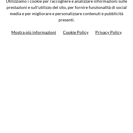
Utilizziamo i cookie per raccogliere e analizzare informazioni sulle
0362-805407
-
info@valtermoto.com
prestazioni e sull'utilizzo del sito, per fornire funzionalità di social
media e per migliorare e personalizzare contenuti e pubblicità
presenti.
Ricerca moto
Mostra più informazioni
Cookie Policy
Privacy Policy
Ricerca prodotto
10%
di sconto sul primo ordine
Iscriviti alla newsletter
Privacy policy
Cookie Policy
Termini e condizioni