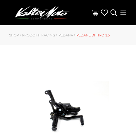
SHOP >
PRODOTTI RACING
>
PEDANA
>
PEDANE DI TIPO 1.5