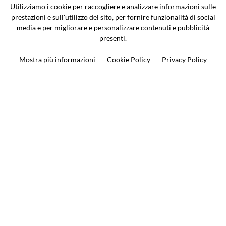
Via Galileo Galilei 5 | Verano Brianza (MB) 20843 | ITALY
Utilizziamo i cookie per raccogliere e analizzare informazioni sulle
0362-805407
-
info@valtermoto.com
prestazioni e sull'utilizzo del sito, per fornire funzionalità di social
media e per migliorare e personalizzare contenuti e pubblicità
presenti.
Ricerca moto
Mostra più informazioni
Cookie Policy
Privacy Policy
Ricerca prodotto
10%
di sconto sul primo ordine
Iscriviti alla newsletter
Privacy policy
Cookie Policy