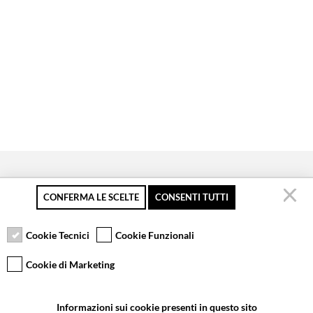
CONFERMA LE SCELTE
CONSENTI TUTTI
Pagamento sicuro
Resi gratuiti fino a 30
Servizio clienti
giorni
Cookie Tecnici
Cookie Funzionali
Cookie di Marketing
VCOMPONENTS SRL UNIPERSONALE
Informazioni sui cookie presenti in questo sito