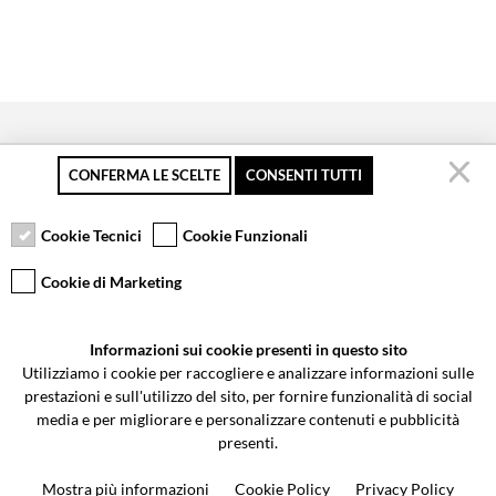
CONFERMA LE SCELTE
CONSENTI TUTTI
Pagamento sicuro
Resi gratuiti fino a 30
Servizio clienti
giorni
Cookie Tecnici
Cookie Funzionali
Cookie di Marketing
VCOMPONENTS SRL UNIPERSONALE
Informazioni sui cookie presenti in questo sito
Via Galileo Galilei 5 | Verano Brianza (MB) 20843 | ITALY
Utilizziamo i cookie per raccogliere e analizzare informazioni sulle
0362-805407
-
info@valtermoto.com
prestazioni e sull'utilizzo del sito, per fornire funzionalità di social
media e per migliorare e personalizzare contenuti e pubblicità
presenti.
Ricerca moto
Mostra più informazioni
Cookie Policy
Privacy Policy